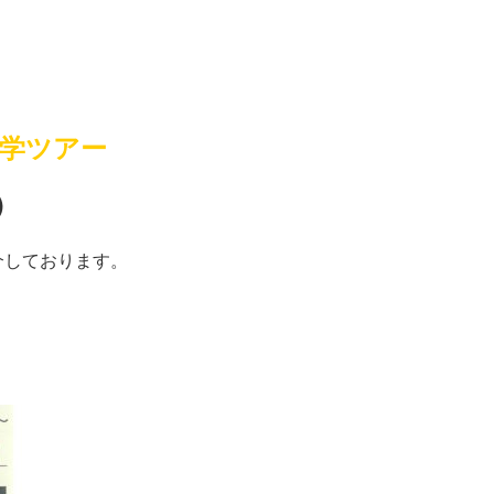
学ツアー
）
介しております
。