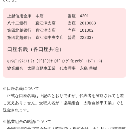
いませ。
上越信用金庫 本店 当座 4201
八十二銀行 直江津支店 当座 2010063
第四北越銀行 直江津支店 当座 101302
第四北越銀行 直江津中央支店 普通 222337
口座名義（各口座共通）
ｷﾖｳｷﾞﾖｳｸﾐｱｲ ﾀｲﾖｳｼﾞﾄﾞｳｼﾔｺｳｷﾞﾖｳ ﾀﾞｲﾋﾖｳﾘｼﾞ ｴｲｼﾞﾏ ﾖｼｷ
協業組合 太陽自動車工業 代表理事 永島 善樹
※口座名義について
正式な口座名義は上記のとおりですが、代表者を省略されても差
し支えありません。受取人名が「協業組合 太陽自動車工業」でも
送金されます。
※協業組合の略語について
全国銀行協会で定めた法人略語[例：株式会社→カ）]および事業略