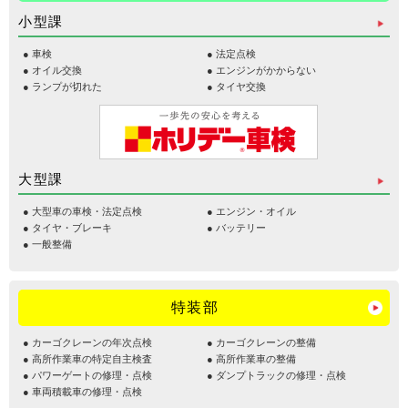
小型課
車検
法定点検
オイル交換
エンジンがかからない
ランプが切れた
タイヤ交換
大型課
大型車の車検・法定点検
エンジン・オイル
タイヤ・ブレーキ
バッテリー
一般整備
特装部
カーゴクレーンの年次点検
カーゴクレーンの整備
高所作業車の特定自主検査
高所作業車の整備
パワーゲートの修理・点検
ダンプトラックの修理・点検
車両積載車の修理・点検