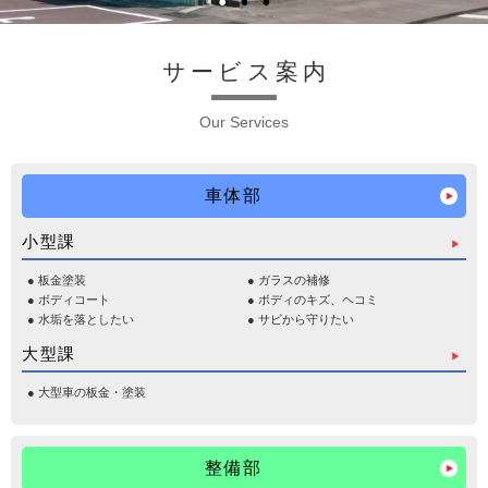
サービス案内
Our Services
車体部
小型課
板金塗装
ガラスの補修
ボディコート
ボディのキズ、ヘコミ
水垢を落としたい
サビから守りたい
大型課
大型車の板金・塗装
整備部